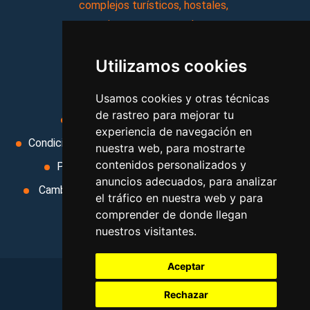
complejos turísticos, hostales,
vacaciones, paquetes de
viajes, y mucho más!
Utilizamos cookies
MI AGENCIA
Usamos cookies y otras técnicas
de rastreo para mejorar tu
Aviso legal
Condiciones de uso
experiencia de navegación en
Condiciones Generales
Ley de Viajes Combinados
nuestra web, para mostrarte
contenidos personalizados y
Política de privacidad
Uso de cookies
anuncios adecuados, para analizar
Cambiar preferencias de cookies
Area privada
el tráfico en nuestra web y para
Contacto
comprender de donde llegan
nuestros visitantes.
Aceptar
Rechazar