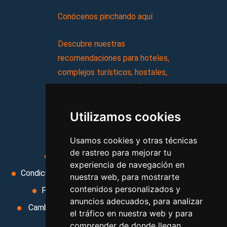
Conócenos pinchando aquí
Descubre nuestras
recomendaciones para hoteles,
complejos turísticos, hostales,
vacaciones, paquetes de
viajes, y mucho más!
Utilizamos cookies
MI AGENCIA
Usamos cookies y otras técnicas
de rastreo para mejorar tu
Aviso legal
Condiciones de uso
experiencia de navegación en
Condiciones Generales
Ley de Viajes Combinados
nuestra web, para mostrarte
contenidos personalizados y
Política de privacidad
Uso de cookies
anuncios adecuados, para analizar
Cambiar preferencias de cookies
Area privada
el tráfico en nuestra web y para
Contacto
comprender de donde llegan